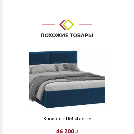
ул.Тимирязева д.15, Офис: ул. Невзоровых, д.64,
корп.1)
Доставка до адреса: Индивидуальный расчет
До транспортной компании: 700 руб. Мы работаем
такими транспортными компаниями как: ПЭК, СДЭК,
ПОХОЖИЕ ТОВАРЫ
Деловые линии. Оплата услуг транспортной
компании за счет Покупателя.
Выгрузка и сборка
Подъем мебели до первого этажа или любого этажа
при наличии исправного лифта 400 руб., подъем без
лифта 200 руб/этаж.
Сборка мебели рассчитывается автоматически при
совершении заказа в интернет магазине и является
фиксированной- 3% от стоимости заказа.
Дата доставки, выгрузки и сборки обговаривается
индивидуально.
Кровать с ПМ «Глосс»
Ждем Вас в нашем салоне и желаем Вам приятных
покупок!!!
46 200
Р