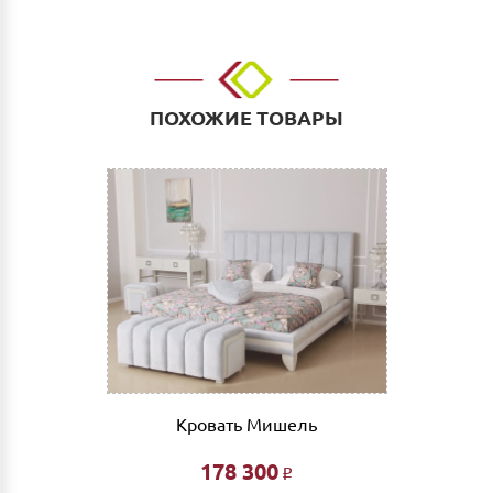
ул.Тимирязева д.15, Офис: ул. Невзоровых, д.64,
корп.1)
Доставка до адреса: Индивидуальный расчет
До транспортной компании: 700 руб. Мы работаем
такими транспортными компаниями как: ПЭК, СДЭК,
ПОХОЖИЕ ТОВАРЫ
Деловые линии. Оплата услуг транспортной
компании за счет Покупателя.
Выгрузка и сборка
Подъем мебели до первого этажа или любого этажа
при наличии исправного лифта 400 руб., подъем без
лифта 200 руб/этаж.
Сборка мебели рассчитывается автоматически при
совершении заказа в интернет магазине и является
фиксированной- 3% от стоимости заказа.
Дата доставки, выгрузки и сборки обговаривается
индивидуально.
Кровать Мишель
Ждем Вас в нашем салоне и желаем Вам приятных
покупок!!!
178 300
Р