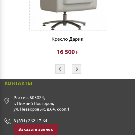
Сборка мебели рассчитывается автоматически при
совершении заказа в интернет магазине и является
фиксированной- 3% от стоимости заказа.
Дата доставки, выгрузки и сборки обговаривается
индивидуально.
Кресло Дарик
Ждем Вас в нашем салоне и желаем Вам приятных
покупок!!!
16 500
Р
⇦
⇨
КОНТАКТЫ
Россия
,
603024
,
г. Нижний Новгород
,
ул. Невзоровых, д.64, корп.1
8 (831) 262-17-64
Заказать звонок