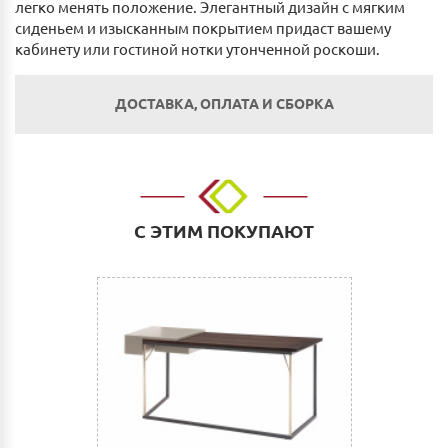
легко менять положение. Элегантный дизайн с мягким
сиденьем и изысканным покрытием придаст вашему
кабинету или гостиной нотки утонченной роскоши.
ДОСТАВКА, ОПЛАТА И СБОРКА
Оплата
Наличным и безналичным расчетом в салоне по
адресу: г. Нижний Новгород, ул. Невзоровых, д.64,
С ЭТИМ ПОКУПАЮТ
корп.1.
Оплата по счету: Безналичным переводом на
расчетный счет. Для физических и юридических лиц.
Сбербанк Онлайн.
Как оплатить:
Вы можете заполнить реквизиты при оформлении
покупки в Корзине на сайте или прислать их нам на
электронную почту (почта сайта)
После этого Вы получите счет для оплаты с