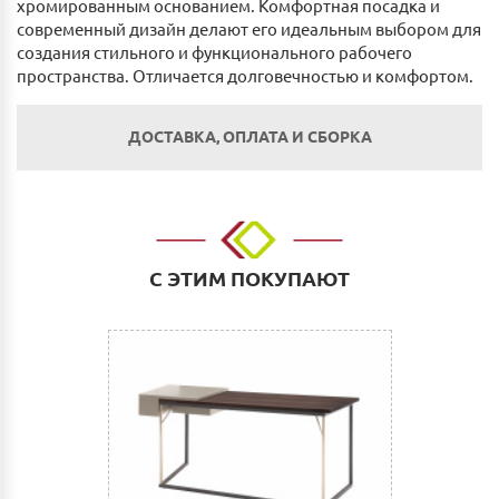
хромированным основанием. Комфортная посадка и
современный дизайн делают его идеальным выбором для
создания стильного и функционального рабочего
пространства. Отличается долговечностью и комфортом.
ДОСТАВКА, ОПЛАТА И СБОРКА
Оплата
Наличным и безналичным расчетом в салоне по
адресу: г. Нижний Новгород, ул. Невзоровых, д.64,
С ЭТИМ ПОКУПАЮТ
корп.1.
Оплата по счету: Безналичным переводом на
расчетный счет. Для физических и юридических лиц.
Сбербанк Онлайн.
Как оплатить:
Вы можете заполнить реквизиты при оформлении
покупки в Корзине на сайте или прислать их нам на
электронную почту (почта сайта)