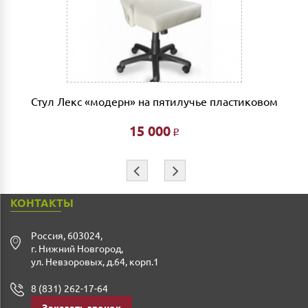
лифта 200 руб/этаж.
Сборка мебели рассчитывается автоматически при
совершении заказа в интернет магазине и является
фиксированной- 3% от стоимости заказа.
Дата доставки, выгрузки и сборки обговаривается
индивидуально.
Стул Лекс «модерн» на пятилучье пластиковом
Ждем Вас в нашем салоне и желаем Вам приятных
покупок!!!
15 000
Р
⇦
⇨
КОНТАКТЫ
Россия
,
603024
,
г. Нижний Новгород
,
ул. Невзоровых, д.64, корп.1
8 (831) 262-17-64