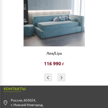
Подъем мебели до первого этажа или любого этажа
при наличии исправного лифта 400 руб., подъем без
лифта 200 руб/этаж.
Сборка мебели рассчитывается автоматически при
совершении заказа в интернет магазине и является
фиксированной- 3% от стоимости заказа.
Дата доставки, выгрузки и сборки обговаривается
индивидуально.
Лия/Liya
Ждем Вас в нашем салоне и желаем Вам приятных
покупок!!!
116 990
Р
⇦
⇨
КОНТАКТЫ
Россия
,
603024
,
г. Нижний Новгород
,