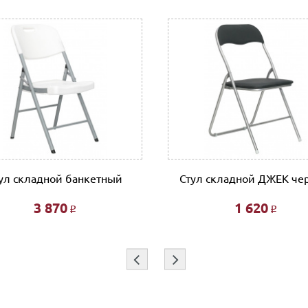
ул складной банкетный
Стул складной ДЖЕК че
3 870
1 620
Р
Р
⇦
⇨