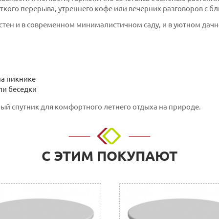
кого перерыва, утреннего кофе или вечерних разговоров с бл
стен и в современном минималистичном саду, и в уютном дачн
на пикнике
ли беседки
ый спутник для комфортного летнего отдыха на природе.
о адресу: г. Нижний Новгород, ул. Невзоровых, д.64, корп.1.
С ЭТИМ ПОКУПАЮТ
 расчетный счет. Для физических и юридических лиц.
нии покупки в Корзине на сайте или прислать их нам на элект
с необходимыми реквизитами, который можно оплатить в любом