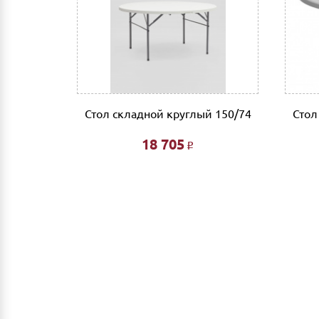
мобильный банк, выполнив перевод на счет
Доставка
Самовывоз из г.Нижнего Новгорода. (Склад: у
Доставка до адреса: Индивидуальный расче
До транспортной компании: 700 руб. Мы ра
компании за счет Покупателя.
*74см -
Стол складной круглый 150/74
Стол
Выгрузка и сборка
18 705
Р
Подъем мебели до первого этажа или любого
Сборка мебели рассчитывается автоматическ
Дата доставки, выгрузки и сборки обговариваетс
Ждем Вас в нашем салоне и желаем Вам приятных 