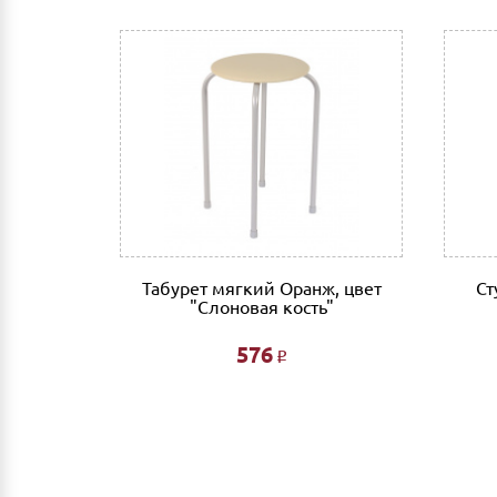
ж, цвет
Табурет мягкий Оранж, цвет
Ст
"Слоновая кость"
576
Р