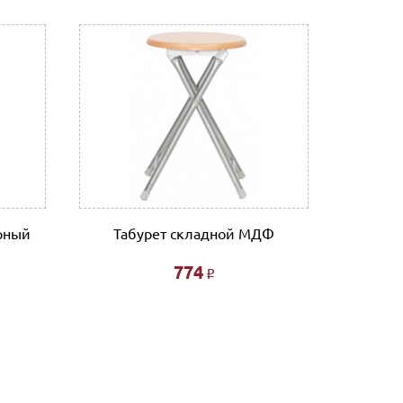
рный
Табурет складной МДФ
Стул с
774
Р