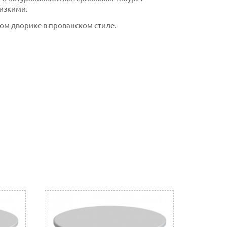
изкими.
ом дворике в прованском стиле.
ронную почту (почта сайта)
 отделении банка, либо через Ваш интернет или