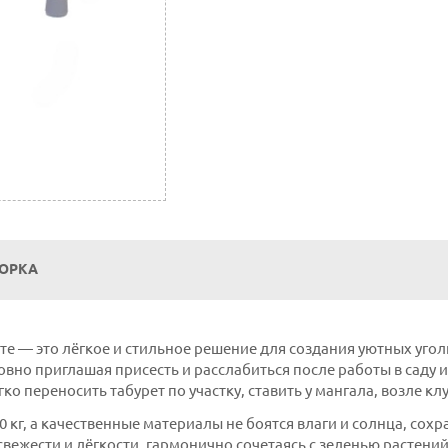
БОРКА
е — это лёгкое и стильное решение для создания уютных уголк
вно приглашая присесть и расслабиться после работы в саду
гко переносить табурет по участку, ставить у мангала, возле кл
 кг, а качественные материалы не боятся влаги и солнца, сохр
вежести и лёгкости, гармонично сочетаясь с зеленью растени