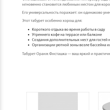
мгновенно становится любимым местом для корот
Его универсальность поражает: он одинаково уме
Этот табурет особенно хорош для:
Короткого отдыха во время работы в саду
Утреннего кофе на террасе или балконе
Создания дополнительных мест для гостей 
Организации уютной зоны возле бассейна и
Табурет Оранж Фисташка — ваш яркий и практичн
Оплата
Наличным и безналичным расчетом в салоне п
Оплата по счету: Безналичным переводом на
Сбербанк Онлайн.
Как оплатить:
Вы можете заполнить реквизиты при оформле
После этого Вы получите счет для оплаты 