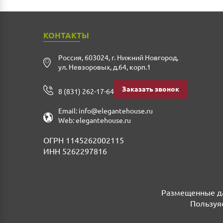
КОНТАКТЫ
Россия
,
603024
,
г. Нижний Новгород
,
ул. Невзоровых, д.64, корп.1
Заказать звонок
8 (831) 262-17-64
Email:
info@elegantehouse.ru
Web:
elegantehouse.ru
ОГРН 1145262002115
ИНН 5262297816
Размещенные да
Пользуяс