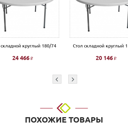
 организации, заполнив платежное поручение согласно получе
л.Тимирязева д.15, Офис: ул. Невзоровых, д.64, корп.1)
т
ботаем такими транспортными компаниями как: ПЭК, СДЭК, Де
 складной круглый 180/74
Стол складной круглый 1
24 466
20 146
Р
Р
 этажа при наличии исправного лифта 400 руб., подъем без ли
и при совершении заказа в интернет магазине и является фикс
я индивидуально.
⇦
⇨
покупок!!!
ПОХОЖИЕ ТОВАРЫ