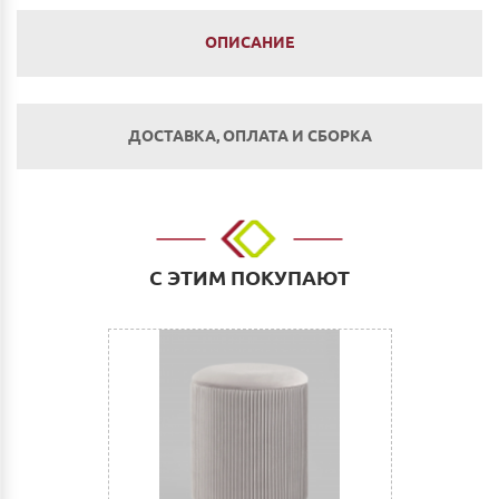
ОПИСАНИЕ
ДОСТАВКА, ОПЛАТА И СБОРКА
Оплата
Наличным и безналичным расчетом в салоне по
адресу: г. Нижний Новгород, ул. Невзоровых, д.64,
С ЭТИМ ПОКУПАЮТ
корп.1.
Оплата по счету: Безналичным переводом на
расчетный счет. Для физических и юридических лиц.
Сбербанк Онлайн.
Как оплатить:
Вы можете заполнить реквизиты при оформлении
покупки в Корзине на сайте или прислать их нам на
электронную почту (почта сайта)