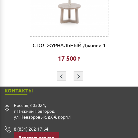
лифта 200 руб/этаж.
Сборка мебели рассчитывается автоматически при
совершении заказа в интернет магазине и является
фиксированной- 3% от стоимости заказа.
Дата доставки, выгрузки и сборки обговаривается
индивидуально.
СТОЛ ЖУРНАЛЬНЫЙ Джонни 1
Ждем Вас в нашем салоне и желаем Вам приятных
покупок!!!
17 500
Р
⇦
⇨
КОНТАКТЫ
Россия
,
603024
,
г. Нижний Новгород
,
ул. Невзоровых, д.64, корп.1
8 (831) 262-17-64
Заказать звонок