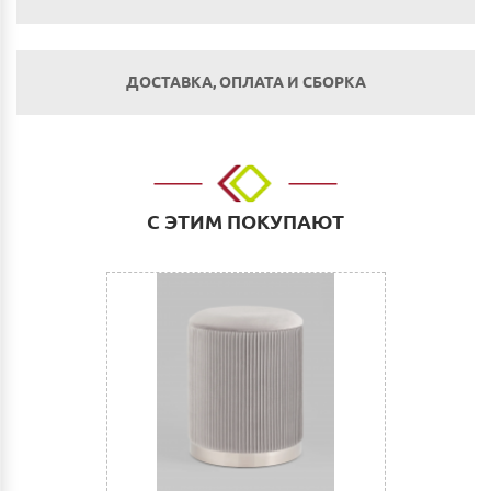
ДОСТАВКА, ОПЛАТА И СБОРКА
Оплата
Наличным и безналичным расчетом в салоне по
адресу: г. Нижний Новгород, ул. Невзоровых, д.64,
С ЭТИМ ПОКУПАЮТ
корп.1.
Оплата по счету: Безналичным переводом на
расчетный счет. Для физических и юридических лиц.
Сбербанк Онлайн.
Как оплатить:
Вы можете заполнить реквизиты при оформлении
покупки в Корзине на сайте или прислать их нам на
электронную почту (почта сайта)
После этого Вы получите счет для оплаты с
необходимыми реквизитами, который можно