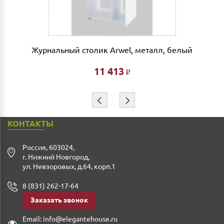
фиксированной- 3% от стоимости заказа.
Дата доставки, выгрузки и сборки обговаривается
индивидуально.
Журнальный столик Arwel, металл, белый
Ждем Вас в нашем салоне и желаем Вам приятных
покупок!!!
11 413
Р
⇦
⇨
КОНТАКТЫ
Россия
,
603024
,
г. Нижний Новгород
,
ул. Невзоровых, д.64, корп.1
8 (831) 262-17-64
Заказать звонок
Email:
info@elegantehouse.ru