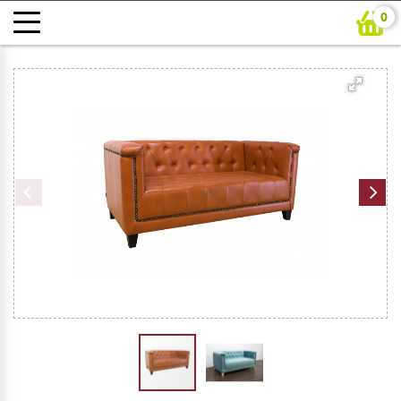
0
Главная
Каталог
Гостиная
Диван двойной Флекс