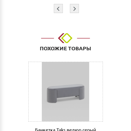
Доставка
⇦
⇨
Самовывоз из г.Нижнего Новгорода. (Склад:
ул.Тимирязева д.15, Офис: ул. Невзоровых, д.64,
корп.1)
Доставка до адреса: Индивидуальный расчет
До транспортной компании: 700 руб. Мы работаем
такими транспортными компаниями как: ПЭК, СДЭК,
ПОХОЖИЕ ТОВАРЫ
Деловые линии. Оплата услуг транспортной
компании за счет Покупателя.
Выгрузка и сборка
Подъем мебели до первого этажа или любого этажа
при наличии исправного лифта 400 руб., подъем без
лифта 200 руб/этаж.
Сборка мебели рассчитывается автоматически при
совершении заказа в интернет магазине и является
фиксированной- 3% от стоимости заказа.
Дата доставки, выгрузки и сборки обговаривается
индивидуально.
Банкетка Taks велюр серый