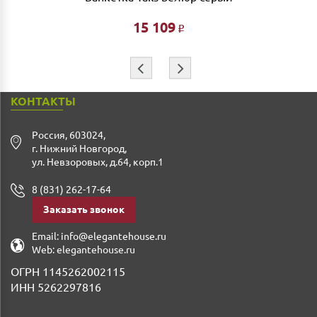
Ждем Вас в нашем салоне и желаем Вам приятных
покупок!!!
15 109
Р
⇦
⇨
КОНТАКТЫ
Россия
,
603024
,
г. Нижний Новгород
,
ул. Невзоровых, д.64, корп.1
8 (831) 262-17-64
Заказать звонок
Email:
info@elegantehouse.ru
Web:
elegantehouse.ru
ОГРН 1145262002115
ИНН 5262297816