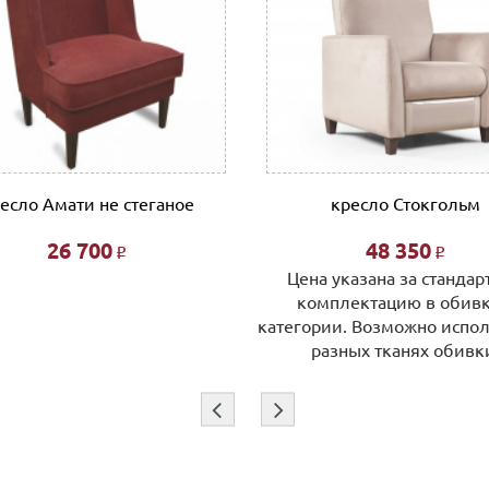
есло Амати не стеганое
кресло Стокгольм
26 700
48 350
Р
Р
Цена указана за станда
комплектацию в обивк
категории. Возможно испо
разных тканях обивк
⇦
⇨