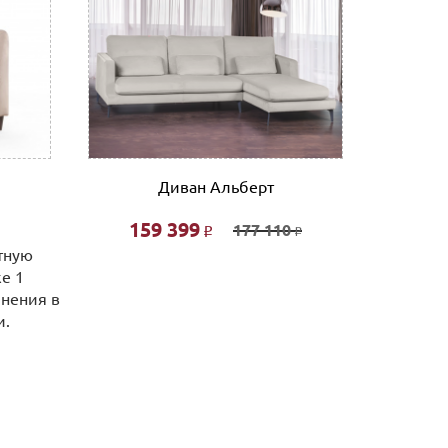
Диван Альберт
Банкетка
159 399
177 110
Р
Р
ртную
е 1
лнения в
и.