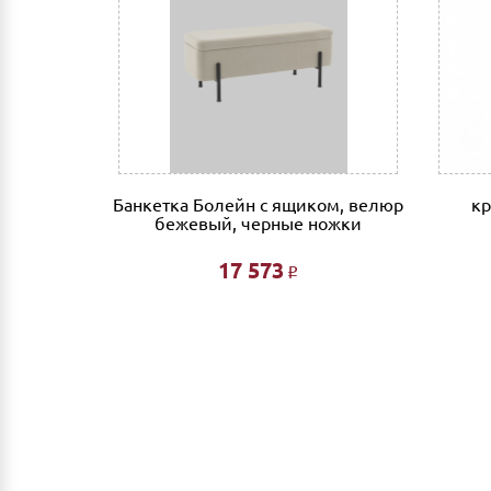
 стеганый
Банкетка Болейн с ящиком, велюр
кр
бежевый, черные ножки
17 573
Р