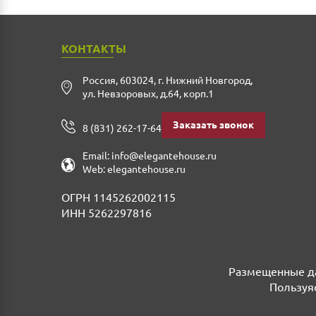
КОНТАКТЫ
Россия
,
603024
,
г. Нижний Новгород
,
ул. Невзоровых, д.64, корп.1
Заказать звонок
8 (831) 262-17-64
Email:
info@elegantehouse.ru
Web:
elegantehouse.ru
ОГРН 1145262002115
ИНН 5262297816
Размещенные да
Пользуяс