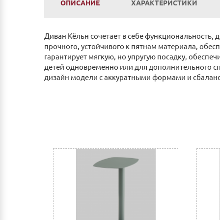
ОПИСАНИЕ
ХАРАКТЕРИСТИКИ
Диван Кёльн сочетает в себе функциональность,
прочного, устойчивого к пятнам материала, обес
гарантирует мягкую, но упругую посадку, обеспе
детей одновременно или для дополнительного сп
дизайн модели с аккуратными формами и сбаланс
Механизм трансформации:
Тик-так
Оплата
Наличным и безналичным расчетом в салоне п
Оплата по счету: Безналичным переводом на
Сбербанк Онлайн.
Как оплатить:
Вы можете заполнить реквизиты при оформле
После этого Вы получите счет для оплаты 
мобильный банк, выполнив перевод на счет
Доставка