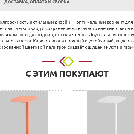
ДОСТАВКА, ОПЛАТА И СБОРКА
 долговечность и стильный дизайн — оптимальный вариант для
печивая лёгкий уход и сохранение эстетичного внешнего вида
чивая комфорт для отдыха, игр или чтения. Двуспальная конст
ального места. Каркас дивана прочный и устойчивый, выдерж
ированной цветовой палитрой создаёт ощущение уюта и гарм
о адресу: г. Нижний Новгород, ул. Невзоровых, д.64, корп.1.
С ЭТИМ ПОКУПАЮТ
 расчетный счет. Для физических и юридических лиц.
нии покупки в Корзине на сайте или прислать их нам на элект
с необходимыми реквизитами, который можно оплатить в любом
 организации, заполнив платежное поручение согласно получе