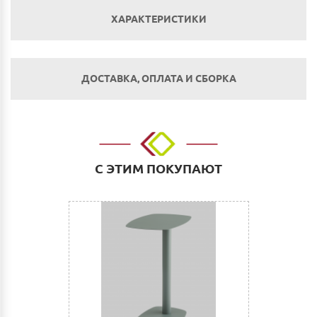
ХАРАКТЕРИСТИКИ
Механизм трансформации:
ДОСТАВКА, ОПЛАТА И СБОРКА
Тик-так
Оплата
Наличным и безналичным расчетом в салоне по
адресу: г. Нижний Новгород, ул. Невзоровых, д.64,
С ЭТИМ ПОКУПАЮТ
корп.1.
Оплата по счету: Безналичным переводом на
расчетный счет. Для физических и юридических лиц.
Сбербанк Онлайн.
Как оплатить:
Вы можете заполнить реквизиты при оформлении
покупки в Корзине на сайте или прислать их нам на
электронную почту (почта сайта)