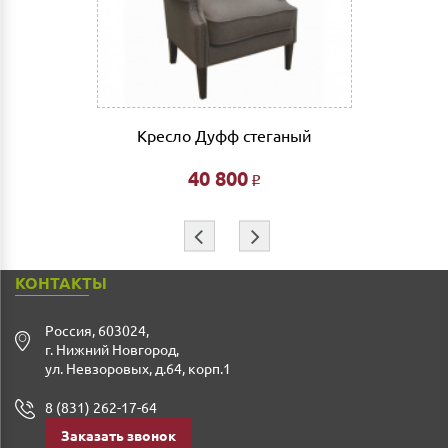
Сборка мебели рассчитывается автоматически при
совершении заказа в интернет магазине и является
фиксированной- 3% от стоимости заказа.
Дата доставки, выгрузки и сборки обговаривается
индивидуально.
Кресло Дуфф стеганый
Ждем Вас в нашем салоне и желаем Вам приятных
покупок!!!
40 800
Р
⇦
⇨
КОНТАКТЫ
Россия
,
603024
,
г. Нижний Новгород
,
ул. Невзоровых, д.64, корп.1
8 (831) 262-17-64
Заказать звонок