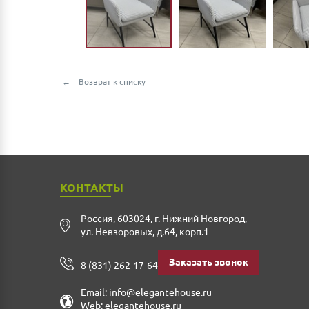
Возврат к списку
КОНТАКТЫ
Россия
,
603024
,
г. Нижний Новгород
,
ул. Невзоровых, д.64, корп.1
Заказать звонок
8 (831) 262-17-64
Email:
info@elegantehouse.ru
Web:
elegantehouse.ru