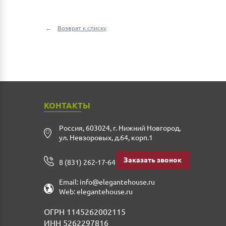
Возврат к списку
КОНТАКТЫ
Россия
,
603024
,
г. Нижний Новгород
,
ул. Невзоровых, д.64, корп.1
Заказать звонок
8 (831) 262-17-64
Email:
info@elegantehouse.ru
Web:
elegantehouse.ru
ОГРН 1145262002115
ИНН 5262297816