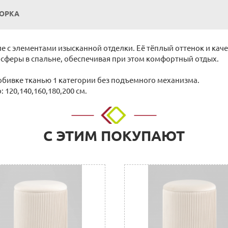
БОРКА
е с элементами изысканной отделки. Её тёплый оттенок и ка
осферы в спальне, обеспечивая при этом комфортный отдых.
в обивке тканью 1 категории без подъемного механизма.
120,140,160,180,200 см.
о адресу: г. Нижний Новгород, ул. Невзоровых, д.64, корп.1.
С ЭТИМ ПОКУПАЮТ
 расчетный счет. Для физических и юридических лиц.
нии покупки в Корзине на сайте или прислать их нам на элект
с необходимыми реквизитами, который можно оплатить в любом
 организации, заполнив платежное поручение согласно получе