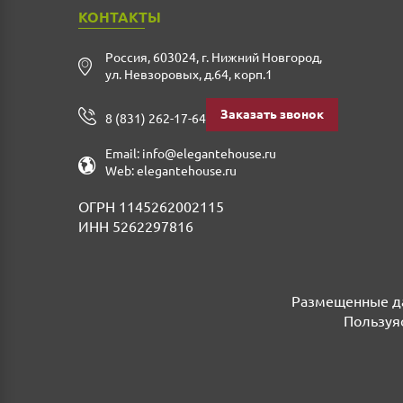
КОНТАКТЫ
Россия
,
603024
,
г. Нижний Новгород
,
ул. Невзоровых, д.64, корп.1
Заказать звонок
8 (831) 262-17-64
Email:
info@elegantehouse.ru
Web:
elegantehouse.ru
ОГРН 1145262002115
ИНН 5262297816
Размещенные да
Пользуяс