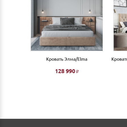
se Mari
Кровать Элма/Elma
Кроват
128 990
Р