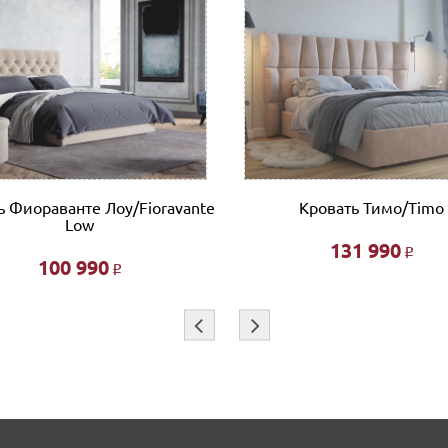
ь Фиораванте Лоу/Fioravante
Кровать Тимо/Timo
Low
131 990
Р
100 990
Р
⇦
⇨