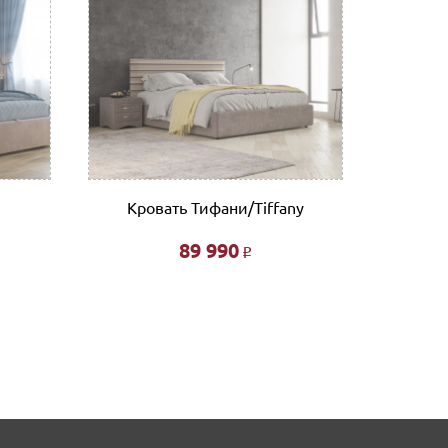
Кровать Тифани/Tiffany
Кр
89 990
Р