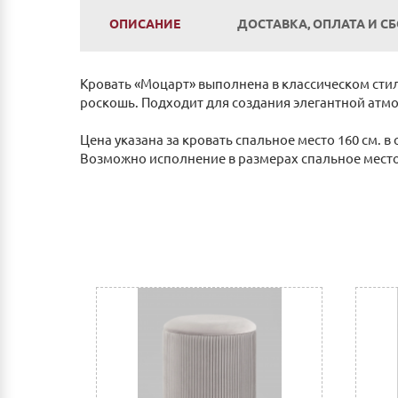
ОПИСАНИЕ
ДОСТАВКА, ОПЛАТА И С
Кровать «Моцарт» выполнена в классическом стил
роскошь. Подходит для создания элегантной атм
Цена указана за кровать спальное место 160 см. 
Возможно исполнение в размерах спальное место: 
Оплата
Наличным и безналичным расчетом в салоне п
Оплата по счету: Безналичным переводом на
Сбербанк Онлайн.
Как оплатить:
Вы можете заполнить реквизиты при оформле
После этого Вы получите счет для оплаты 
мобильный банк, выполнив перевод на счет
Доставка