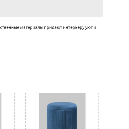
чественные материалы придают интерьеру уют и
ронную почту (почта сайта)
 отделении банка, либо через Ваш интернет или
нному счету.