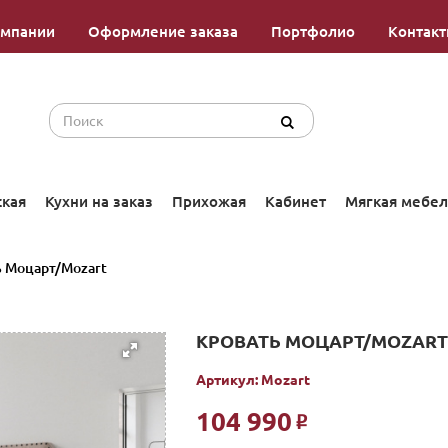
омпании
Оформление заказа
Портфолио
Контак
ская
Кухни на заказ
Прихожая
Кабинет
Мягкая мебел
ь Моцарт/Mozart
КРОВАТЬ МОЦАРТ/MOZART
Артикул:
Mozart
104 990
Р