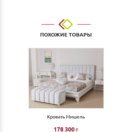
ул.Тимирязева д.15, Офис: ул. Невзоровых, д.64,
корп.1)
Доставка до адреса: Индивидуальный расчет
До транспортной компании: 700 руб. Мы работаем
такими транспортными компаниями как: ПЭК, СДЭК,
ПОХОЖИЕ ТОВАРЫ
Деловые линии. Оплата услуг транспортной
компании за счет Покупателя.
Выгрузка и сборка
Подъем мебели до первого этажа или любого этажа
при наличии исправного лифта 400 руб., подъем без
лифта 200 руб/этаж.
Сборка мебели рассчитывается автоматически при
совершении заказа в интернет магазине и является
фиксированной- 3% от стоимости заказа.
Дата доставки, выгрузки и сборки обговаривается
индивидуально.
Кровать Мишель
Ждем Вас в нашем салоне и желаем Вам приятных
покупок!!!
178 300
Р