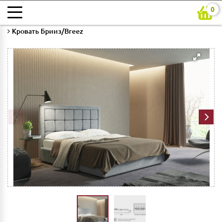
0
Главная
Каталог
Мебель для спальни
Кровати
Кровать Брииз/Breez