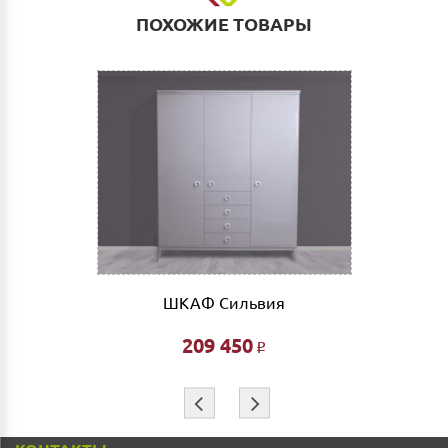
Деловые линии. Оплата услуг транспортной
ПОХОЖИЕ ТОВАРЫ
компании за счет Покупателя.
Выгрузка и сборка
Подъем мебели до первого этажа или любого этажа
при наличии исправного лифта 400 руб., подъем без
лифта 200 руб/этаж.
Сборка мебели рассчитывается автоматически при
совершении заказа в интернет магазине и является
фиксированной- 3% от стоимости заказа.
Дата доставки, выгрузки и сборки обговаривается
индивидуально.
Ждем Вас в нашем салоне и желаем Вам приятных
ШКАФ Сильвия
покупок!!!
209 450
Р
⇦
⇨