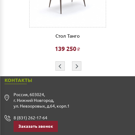
совершении заказа в интернет магазине и является
фиксированной- 3% от стоимости заказа.
Дата доставки, выгрузки и сборки обговаривается
индивидуально.
Стол Танго
Ждем Вас в нашем салоне и желаем Вам приятных
покупок!!!
139 250
Р
⇦
⇨
КОНТАКТЫ
Россия
,
603024
,
г. Нижний Новгород
,
ул. Невзоровых, д.64, корп.1
8 (831) 262-17-64
Заказать звонок