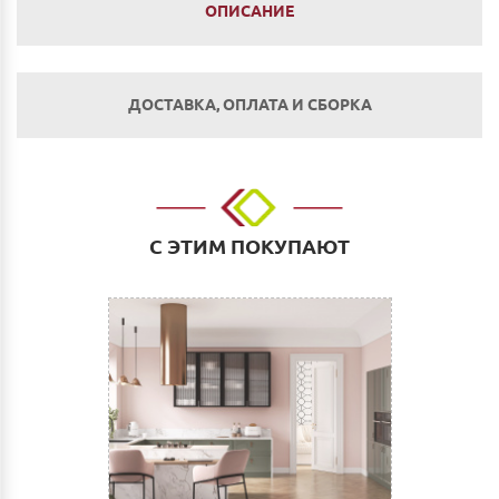
ОПИСАНИЕ
ДОСТАВКА, ОПЛАТА И СБОРКА
Оплата
Наличным и безналичным расчетом в салоне по
адресу: г. Нижний Новгород, ул. Невзоровых, д.64,
С ЭТИМ ПОКУПАЮТ
корп.1.
Оплата по счету: Безналичным переводом на
расчетный счет. Для физических и юридических лиц.
Сбербанк Онлайн.
Как оплатить:
Вы можете заполнить реквизиты при оформлении
покупки в Корзине на сайте или прислать их нам на
электронную почту (почта сайта)
После этого Вы получите счет для оплаты с