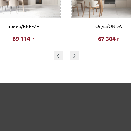
Брииз/BREEZE
Онда/ONDA
69 114
67 304
Р
Р
⇦
⇨