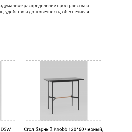
родуманное распределение пространства и
, удобство и долговечность, обеспечивая
ронную почту (почта сайта)
 отделении банка, либо через Ваш интернет или
нному счету.
ловые линии. Оплата услуг транспортной
W DSW
Стол барный Knobb 120*60 черный,
Стол бар