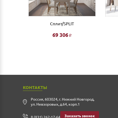
NA
Сплит/SPLIT
69 306
Р
КОНТАКТЫ
Россия
,
603024
,
г. Нижний Новгород
,
ул. Невзоровых, д.64, корп.1
Заказать звонок
8 (831) 262-17-64