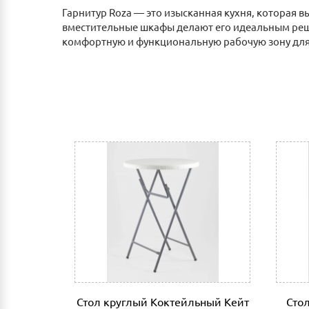
Гарнитур Roza — это изысканная кухня, которая 
вместительные шкафы делают его идеальным решен
комфортную и функциональную рабочую зону для
Оплата
Наличным и безналичным расчетом в салоне п
Оплата по счету: Безналичным переводом на
Сбербанк Онлайн.
Как оплатить:
Вы можете заполнить реквизиты при оформле
После этого Вы получите счет для оплаты 
мобильный банк, выполнив перевод на счет
Доставка
Самовывоз из г.Нижнего Новгорода. (Склад: у
Доставка до адреса: Индивидуальный расче
До транспортной компании: 700 руб. Мы ра
компании за счет Покупателя.
Стол круглый Коктейльный Кейт
Сто