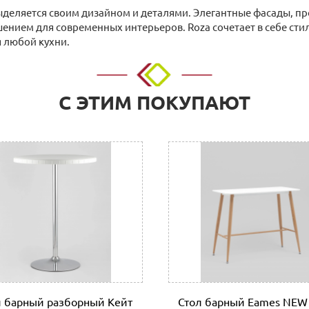
выделяется своим дизайном и деталями. Элегантные фасады, п
ием для современных интерьеров. Roza сочетает в себе стиль
 любой кухни.
о адресу: г. Нижний Новгород, ул. Невзоровых, д.64, корп.1.
С ЭТИМ ПОКУПАЮТ
 расчетный счет. Для физических и юридических лиц.
нии покупки в Корзине на сайте или прислать их нам на элект
с необходимыми реквизитами, который можно оплатить в любом
 организации, заполнив платежное поручение согласно получе
л.Тимирязева д.15, Офис: ул. Невзоровых, д.64, корп.1)
т
ботаем такими транспортными компаниями как: ПЭК, СДЭК, Де
л барный разборный Кейт
Стол барный Eames NE