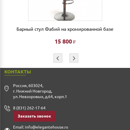
фиксированной- 3% от стоимости заказа.
Дата доставки, выгрузки и сборки обговаривается
индивидуально.
Барный стул Фабий на хромированной базе
Ждем Вас в нашем салоне и желаем Вам приятных
покупок!!!
15 800
Р
⇦
⇨
КОНТАКТЫ
Россия
,
603024
,
г. Нижний Новгород
,
ул. Невзоровых, д.64, корп.1
8 (831) 262-17-64
Заказать звонок
Email:
info@elegantehouse.ru