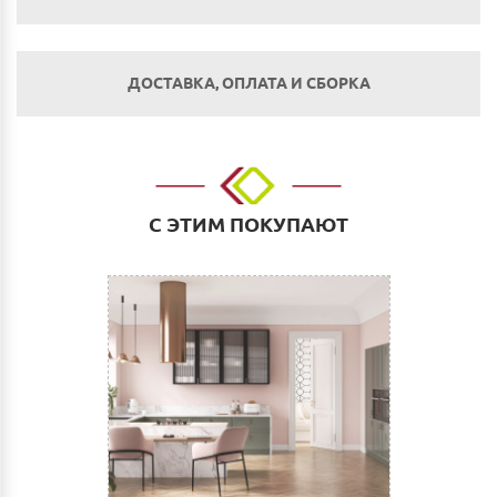
ДОСТАВКА, ОПЛАТА И СБОРКА
Оплата
Наличным и безналичным расчетом в салоне по
адресу: г. Нижний Новгород, ул. Невзоровых, д.64,
С ЭТИМ ПОКУПАЮТ
корп.1.
Оплата по счету: Безналичным переводом на
расчетный счет. Для физических и юридических лиц.
Сбербанк Онлайн.
Как оплатить:
Вы можете заполнить реквизиты при оформлении
покупки в Корзине на сайте или прислать их нам на
электронную почту (почта сайта)
После этого Вы получите счет для оплаты с
необходимыми реквизитами, который можно