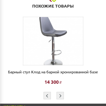
такими транспортными компаниями как: ПЭК, СДЭК,
ПОХОЖИЕ ТОВАРЫ
Деловые линии. Оплата услуг транспортной
компании за счет Покупателя.
Выгрузка и сборка
Подъем мебели до первого этажа или любого этажа
при наличии исправного лифта 400 руб., подъем без
лифта 200 руб/этаж.
Сборка мебели рассчитывается автоматически при
совершении заказа в интернет магазине и является
фиксированной- 3% от стоимости заказа.
Дата доставки, выгрузки и сборки обговаривается
индивидуально.
о
Барный стул Клод на барной хромированной базе
Ждем Вас в нашем салоне и желаем Вам приятных
покупок!!!
14 300
Р
⇦
⇨