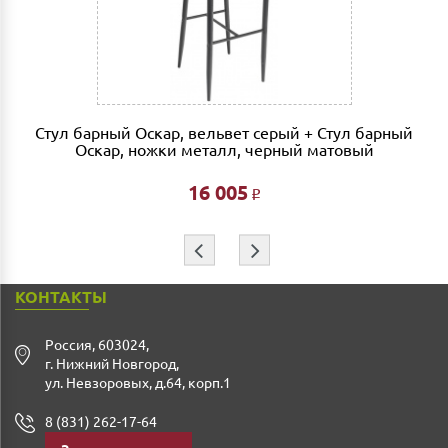
Сборка мебели рассчитывается автоматически при
совершении заказа в интернет магазине и является
фиксированной- 3% от стоимости заказа.
Дата доставки, выгрузки и сборки обговаривается
индивидуально.
Стул барный Оскар, вельвет серый + Стул барный
Ждем Вас в нашем салоне и желаем Вам приятных
Оскар, ножки металл, черный матовый
покупок!!!
16 005
Р
⇦
⇨
КОНТАКТЫ
Россия
,
603024
,
г. Нижний Новгород
,
ул. Невзоровых, д.64, корп.1
8 (831) 262-17-64