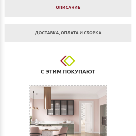
ОПИСАНИЕ
ДОСТАВКА, ОПЛАТА И СБОРКА
Оплата
Наличным и безналичным расчетом в салоне по
адресу: г. Нижний Новгород, ул. Невзоровых, д.64,
С ЭТИМ ПОКУПАЮТ
корп.1.
Оплата по счету: Безналичным переводом на
расчетный счет. Для физических и юридических лиц.
Сбербанк Онлайн.
Как оплатить:
Вы можете заполнить реквизиты при оформлении
покупки в Корзине на сайте или прислать их нам на
электронную почту (почта сайта)
После этого Вы получите счет для оплаты с