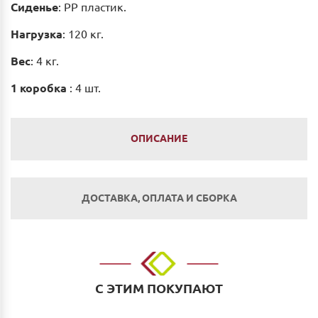
Сиденье
: PP пластик.
Нагрузка
: 120 кг.
Вес
: 4 кг.
1 коробка
: 4 шт.
ОПИСАНИЕ
ДОСТАВКА, ОПЛАТА И СБОРКА
Оплата
Наличным и безналичным расчетом в салоне по
адресу: г. Нижний Новгород, ул. Невзоровых, д.64,
С ЭТИМ ПОКУПАЮТ
корп.1.
Оплата по счету: Безналичным переводом на