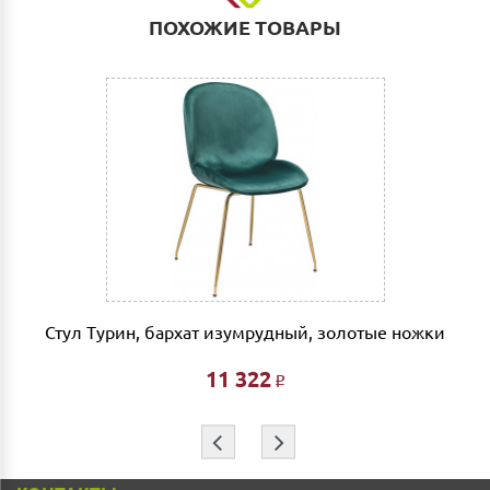
такими транспортными компаниями как: ПЭК, СДЭК,
ПОХОЖИЕ ТОВАРЫ
Деловые линии. Оплата услуг транспортной
компании за счет Покупателя.
Выгрузка и сборка
Подъем мебели до первого этажа или любого этажа
при наличии исправного лифта 400 руб., подъем без
лифта 200 руб/этаж.
Сборка мебели рассчитывается автоматически при
совершении заказа в интернет магазине и является
фиксированной- 3% от стоимости заказа.
Дата доставки, выгрузки и сборки обговаривается
индивидуально.
Стул Турин, бархат изумрудный, золотые ножки
Ждем Вас в нашем салоне и желаем Вам приятных
покупок!!!
11 322
Р
⇦
⇨