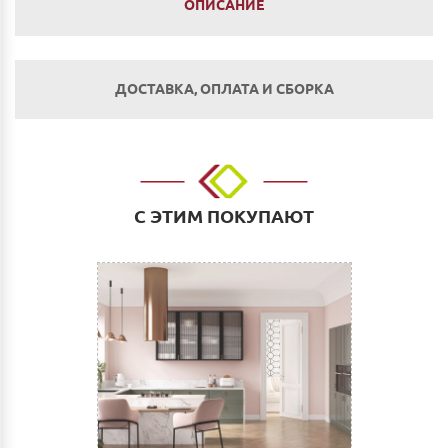
ОПИСАНИЕ
ДОСТАВКА, ОПЛАТА И СБОРКА
Оплата
Наличным и безналичным расчетом в салоне по
адресу: г. Нижний Новгород, ул. Невзоровых, д.64,
С ЭТИМ ПОКУПАЮТ
корп.1.
Оплата по счету: Безналичным переводом на
расчетный счет. Для физических и юридических лиц.
Сбербанк Онлайн.
Как оплатить:
Вы можете заполнить реквизиты при оформлении
покупки в Корзине на сайте или прислать их нам на
электронную почту (почта сайта)
После этого Вы получите счет для оплаты с