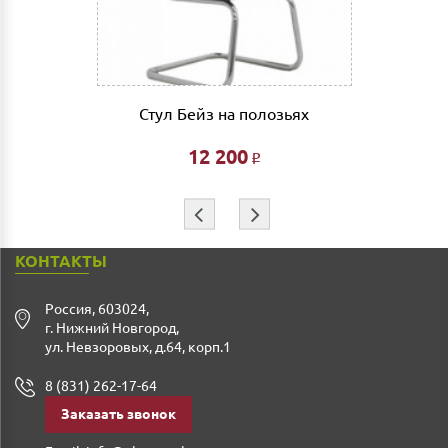
совершении заказа в интернет магазине и является
фиксированной- 3% от стоимости заказа.
Дата доставки, выгрузки и сборки обговаривается
индивидуально.
Стул Бейз на полозьях
Ждем Вас в нашем салоне и желаем Вам приятных
покупок!!!
12 200
Р
⇦
⇨
КОНТАКТЫ
Россия
,
603024
,
г. Нижний Новгород
,
ул. Невзоровых, д.64, корп.1
8 (831) 262-17-64
Заказать звонок