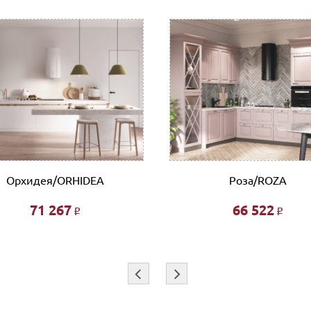
нии покупки в Корзине на сайте или прислать их нам на элект
с необходимыми реквизитами, который можно оплатить в любом
 организации, заполнив платежное поручение согласно получе
л.Тимирязева д.15, Офис: ул. Невзоровых, д.64, корп.1)
т
ботаем такими транспортными компаниями как: ПЭК, СДЭК, Де
Орхидея/ORHIDEA
Роза/ROZA
71 267
66 522
Р
Р
 этажа при наличии исправного лифта 400 руб., подъем без ли
и при совершении заказа в интернет магазине и является фикс
я индивидуально.
⇦
⇨
покупок!!!