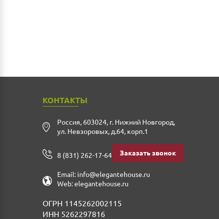
КОНТАКТЫ
Россия
,
603024
,
г. Нижний Новгород
,
ул. Невзоровых, д.64, корп.1
Заказать звонок
8 (831) 262-17-64
Email:
info@elegantehouse.ru
Web:
elegantehouse.ru
ОГРН 1145262002115
ИНН 5262297816