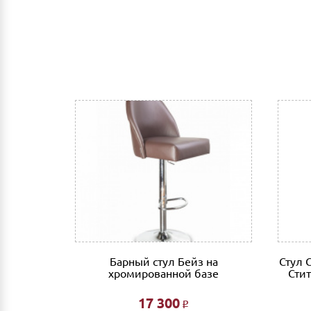
X с
Барный стул Бейз на
Стул 
матовый +
хромированной базе
Сти
о
17 300
Р