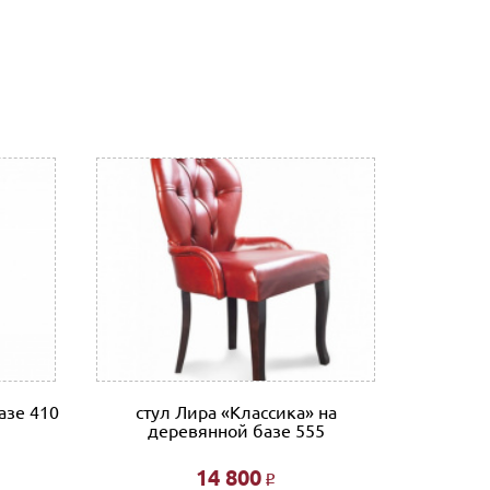
азе 410
стул Лира «Классика» на
Стул Ва
деревянной базе 555
14 800
Р