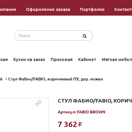
омпании
Оформление заказа
Портфолио
Контак
ская
Кухни на заказ
Прихожая
Кабинет
Мягкая мебел
ой
Стул Фабио/FABIO, коричневый ПУ, дер. ножки
СТУЛ ФАБИО/FABIO, КОРИЧ
Артикул:
FABIO BROWN
7 362
Р