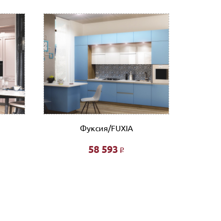
ронную почту (почта сайта)
 отделении банка, либо через Ваш интернет или
нному счету.
ловые линии. Оплата услуг транспортной
Фуксия/FUXIA
58 593
Р
фта 200 руб/этаж.
ированной- 3% от стоимости заказа.