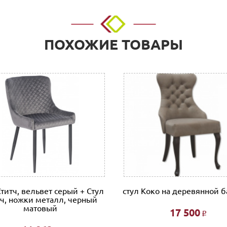
ПОХОЖИЕ ТОВАРЫ
Ститч, вельвет серый + Стул
стул Коко на деревянной б
тч, ножки металл, черный
матовый
17 500
Р