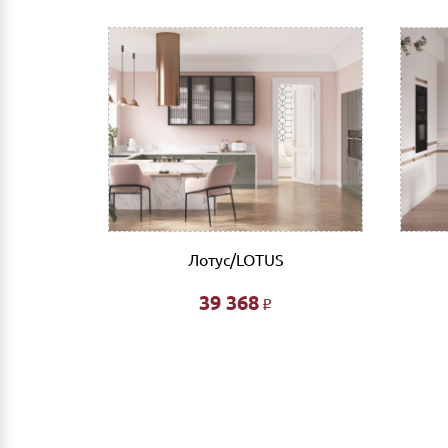
Как оплатить:
Вы можете заполнить реквизиты при оформле
После этого Вы получите счет для оплаты 
мобильный банк, выполнив перевод на счет
Доставка
Самовывоз из г.Нижнего Новгорода. (Склад: у
Доставка до адреса: Индивидуальный расче
До транспортной компании: 700 руб. Мы ра
компании за счет Покупателя.
он» - Дуб
Лотус/LOTUS
 матовый
Выгрузка и сборка
39 368
Р
Подъем мебели до первого этажа или любого
Сборка мебели рассчитывается автоматическ
Дата доставки, выгрузки и сборки обговариваетс
Ждем Вас в нашем салоне и желаем Вам приятных 