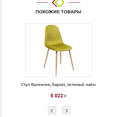
До транспортной компании: 700 руб. Мы работаем
такими транспортными компаниями как: ПЭК, СДЭК,
ПОХОЖИЕ ТОВАРЫ
Деловые линии. Оплата услуг транспортной
компании за счет Покупателя.
Выгрузка и сборка
Подъем мебели до первого этажа или любого этажа
при наличии исправного лифта 400 руб., подъем без
лифта 200 руб/этаж.
Сборка мебели рассчитывается автоматически при
совершении заказа в интернет магазине и является
фиксированной- 3% от стоимости заказа.
Дата доставки, выгрузки и сборки обговаривается
индивидуально.
Стул Валенсия, бархат, зеленый лайм
Ждем Вас в нашем салоне и желаем Вам приятных
покупок!!!
5 022
Р
⇦
⇨