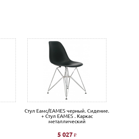
Стул Еамс/EAMES черный. Сидение.
Стул Ба
+ Стул EAMES . Каркас
металлический
5 027
Р