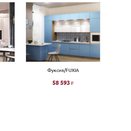
ронную почту (почта сайта)
 отделении банка, либо через Ваш интернет или
нному счету.
ловые линии. Оплата услуг транспортной
Фуксия/FUXIA
58 593
Р
фта 200 руб/этаж.
ированной- 3% от стоимости заказа.