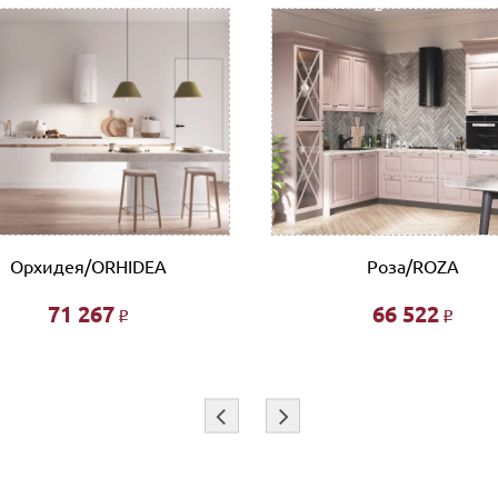
нии покупки в Корзине на сайте или прислать их нам на элект
с необходимыми реквизитами, который можно оплатить в любом
 организации, заполнив платежное поручение согласно получе
л.Тимирязева д.15, Офис: ул. Невзоровых, д.64, корп.1)
т
ботаем такими транспортными компаниями как: ПЭК, СДЭК, Де
Орхидея/ORHIDEA
Роза/ROZA
71 267
66 522
Р
Р
 этажа при наличии исправного лифта 400 руб., подъем без ли
и при совершении заказа в интернет магазине и является фикс
я индивидуально.
⇦
⇨
покупок!!!