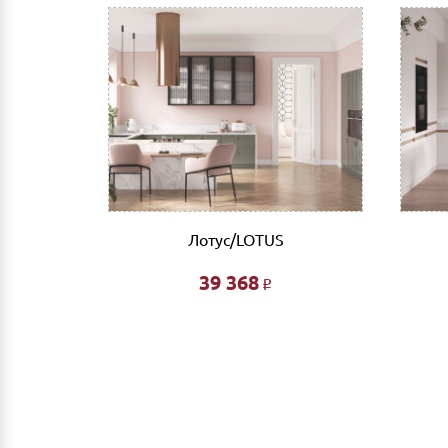
Как оплатить:
Вы можете заполнить реквизиты при оформле
После этого Вы получите счет для оплаты 
мобильный банк, выполнив перевод на счет
Доставка
Самовывоз из г.Нижнего Новгорода. (Склад: у
Доставка до адреса: Индивидуальный расче
До транспортной компании: 700 руб. Мы ра
компании за счет Покупателя.
он» - Дуб
Лотус/LOTUS
 матовый
Выгрузка и сборка
39 368
Р
Подъем мебели до первого этажа или любого
Сборка мебели рассчитывается автоматическ
Дата доставки, выгрузки и сборки обговариваетс
Ждем Вас в нашем салоне и желаем Вам приятных 