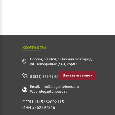
КОНТАКТЫ
Россия
,
603024
,
г. Нижний Новгород
,
ул. Невзоровых, д.64, корп.1
Заказать звонок
8 (831) 262-17-64
Email:
info@elegantehouse.ru
Web:
elegantehouse.ru
ОГРН 1145262002115
ИНН 5262297816