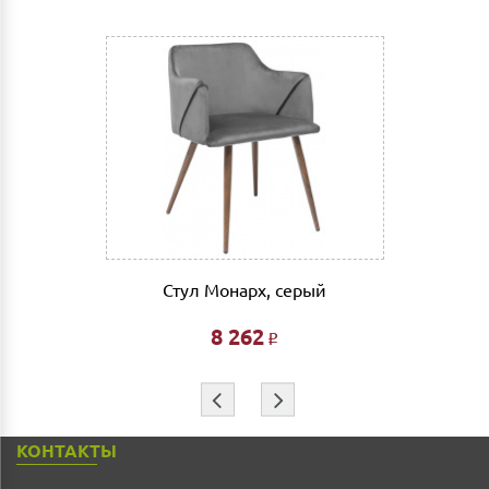
компании за счет Покупателя.
Выгрузка и сборка
Подъем мебели до первого этажа или любого этажа
при наличии исправного лифта 400 руб., подъем без
лифта 200 руб/этаж.
Сборка мебели рассчитывается автоматически при
совершении заказа в интернет магазине и является
фиксированной- 3% от стоимости заказа.
Дата доставки, выгрузки и сборки обговаривается
индивидуально.
Стул Монарх, серый
Ждем Вас в нашем салоне и желаем Вам приятных
покупок!!!
8 262
Р
⇦
⇨
КОНТАКТЫ