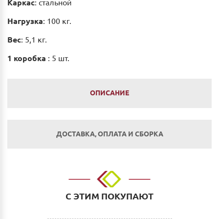
Каркас
: стальной
Нагрузка
: 100 кг.
Вес
: 5,1 кг.
1 коробка
: 5 шт.
ОПИСАНИЕ
ДОСТАВКА, ОПЛАТА И СБОРКА
Оплата
Наличным и безналичным расчетом в салоне по
адресу: г. Нижний Новгород, ул. Невзоровых, д.64,
С ЭТИМ ПОКУПАЮТ
корп.1.
Оплата по счету: Безналичным переводом на