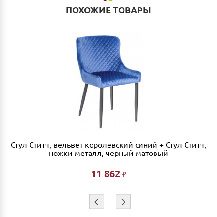
ПОХОЖИЕ ТОВАРЫ
Деловые линии. Оплата услуг транспортной
компании за счет Покупателя.
Выгрузка и сборка
Подъем мебели до первого этажа или любого этажа
при наличии исправного лифта 400 руб., подъем без
лифта 200 руб/этаж.
Сборка мебели рассчитывается автоматически при
совершении заказа в интернет магазине и является
фиксированной- 3% от стоимости заказа.
Дата доставки, выгрузки и сборки обговаривается
индивидуально.
Стул Ститч, вельвет королевский синий + Стул Ститч,
Ждем Вас в нашем салоне и желаем Вам приятных
ножки металл, черный матовый
покупок!!!
11 862
Р
⇦
⇨