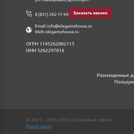
Заказать звонок
8 (831) 262-17-64
Email:
info@elegantehouse.ru
Web:
elegantehouse.ru
ОГРН 1145262002115
ИНН 5262297816
Размещенные да
Пользуяс
©
2011
– 2026
,
ООО «Стильный офис»
Карта сайта