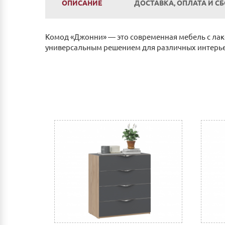
ОПИСАНИЕ
ДОСТАВКА, ОПЛАТА И С
Комод «Джонни» — это современная мебель с лак
универсальным решением для различных интерьеро
Оплата
Наличным и безналичным расчетом в салоне п
Оплата по счету: Безналичным переводом на
Сбербанк Онлайн.
Как оплатить:
Вы можете заполнить реквизиты при оформле
После этого Вы получите счет для оплаты 
мобильный банк, выполнив перевод на счет
Доставка
Самовывоз из г.Нижнего Новгорода. (Склад: у
Доставка до адреса: Индивидуальный расче
До транспортной компании: 700 руб. Мы ра