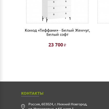
 глянец,
Комод «Тиффани» - Белый Жемчуг,
Белый софт
23 700
Р
КОНТАКТЫ
Россия
,
603024
,
г. Нижний Новгород
,
ул. Невзоровых, д.64, корп.1