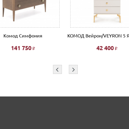
Комод Симфония
КОМОД Вейрон/VEYRON 5
141 750
42 400
Р
Р
⇦
⇨