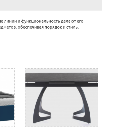
е линии и функциональность делают его
дметов, обеспечивая порядок и стиль.
ронную почту (почта сайта)
 отделении банка, либо через Ваш интернет или
нному счету.
ловые линии. Оплата услуг транспортной