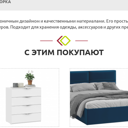
БОРКА
оничным дизайном и качественными материалами. Его просты
в. Подходит для хранения одежды, аксессуаров и других пре
о адресу: г. Нижний Новгород, ул. Невзоровых, д.64, корп.1.
С ЭТИМ ПОКУПАЮТ
 расчетный счет. Для физических и юридических лиц.
нии покупки в Корзине на сайте или прислать их нам на элект
с необходимыми реквизитами, который можно оплатить в любом
 организации, заполнив платежное поручение согласно получе
л.Тимирязева д.15, Офис: ул. Невзоровых, д.64, корп.1)
т
ботаем такими транспортными компаниями как: ПЭК, СДЭК, Де