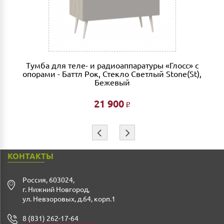
совершении заказа в интернет магазине и является
фиксированной- 3% от стоимости заказа.
Дата доставки, выгрузки и сборки обговаривается
индивидуально.
Ждем Вас в нашем салоне и желаем Вам приятных
Тумба для теле- и радиоаппаратуры «Глосс» с
покупок!!!
опорами - Баттл Рок, Стекло Светлый Stone(St),
Бежевый
21 900
Р
⇦
⇨
КОНТАКТЫ
Россия
,
603024
,
г. Нижний Новгород
,
ул. Невзоровых, д.64, корп.1
8 (831) 262-17-64