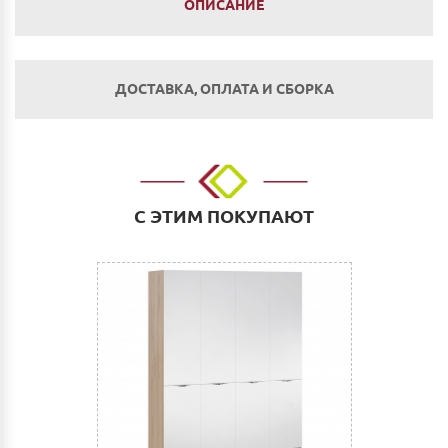
ОПИСАНИЕ
ДОСТАВКА, ОПЛАТА И СБОРКА
Оплата
Наличным и безналичным расчетом в салоне по
адресу: г. Нижний Новгород, ул. Невзоровых, д.64,
С ЭТИМ ПОКУПАЮТ
корп.1.
Оплата по счету: Безналичным переводом на
расчетный счет. Для физических и юридических лиц.
Сбербанк Онлайн.
Как оплатить:
Вы можете заполнить реквизиты при оформлении
покупки в Корзине на сайте или прислать их нам на
электронную почту (почта сайта)
После этого Вы получите счет для оплаты с