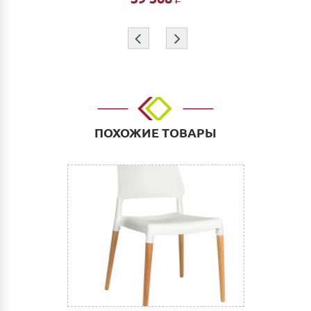
Р
Доставка
⇦
⇨
Самовывоз из г.Нижнего Новгорода. (Склад:
ул.Тимирязева д.15, Офис: ул. Невзоровых, д.64,
корп.1)
Доставка до адреса: Индивидуальный расчет
До транспортной компании: 700 руб. Мы работаем
такими транспортными компаниями как: ПЭК, СДЭК,
ПОХОЖИЕ ТОВАРЫ
Деловые линии. Оплата услуг транспортной
компании за счет Покупателя.
Выгрузка и сборка
Подъем мебели до первого этажа или любого этажа
при наличии исправного лифта 400 руб., подъем без
лифта 200 руб/этаж.
Сборка мебели рассчитывается автоматически при
совершении заказа в интернет магазине и является
фиксированной- 3% от стоимости заказа.
Дата доставки, выгрузки и сборки обговаривается
индивидуально.