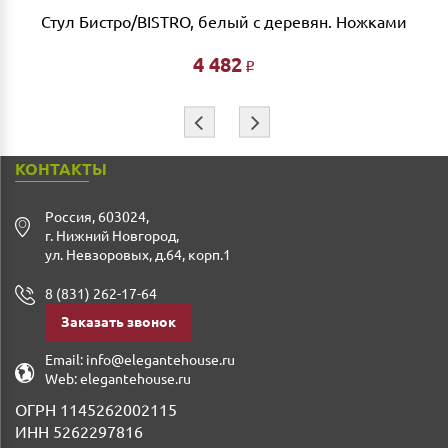
Стул Бистро/BISTRO, белый с деревян. Ножками
Ждем Вас в нашем салоне и желаем Вам приятных
покупок!!!
4 482
Р
⇦
⇨
КОНТАКТЫ
Россия
,
603024
,
г. Нижний Новгород
,
ул. Невзоровых, д.64, корп.1
8 (831) 262-17-64
Заказать звонок
Email:
info@elegantehouse.ru
Web:
elegantehouse.ru
ОГРН 1145262002115
ИНН 5262297816