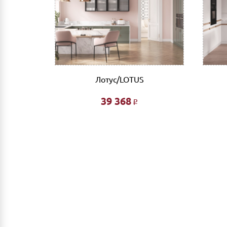
мобильный банк, выполнив перевод на счет
Доставка
Самовывоз из г.Нижнего Новгорода. (Склад: у
Доставка до адреса: Индивидуальный расче
До транспортной компании: 700 руб. Мы ра
компании за счет Покупателя.
Лотус/LOTUS
Выгрузка и сборка
39 368
Р
Подъем мебели до первого этажа или любого
Сборка мебели рассчитывается автоматическ
Дата доставки, выгрузки и сборки обговариваетс
Ждем Вас в нашем салоне и желаем Вам приятных 