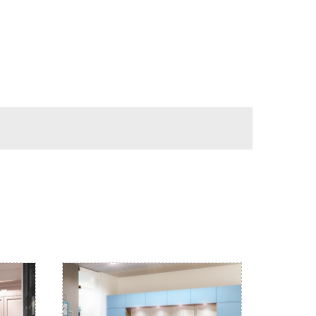
ронную почту (почта сайта)
 отделении банка, либо через Ваш интернет или