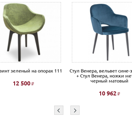
винт зеленый на опорах 111
Стул Венера, вельвет сине
+ Стул Венера, ножки ме
черный матовый
12 500
Р
10 962
Р
⇦
⇨