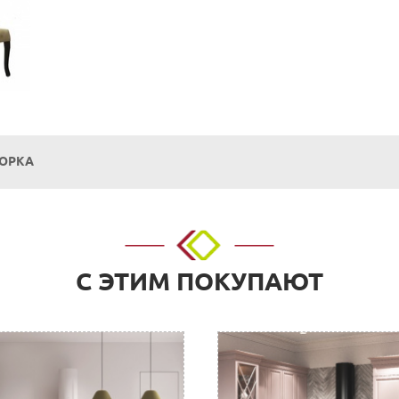
БОРКА
о адресу: г. Нижний Новгород, ул. Невзоровых, д.64, корп.1.
С ЭТИМ ПОКУПАЮТ
 расчетный счет. Для физических и юридических лиц.
нии покупки в Корзине на сайте или прислать их нам на элект
с необходимыми реквизитами, который можно оплатить в любом