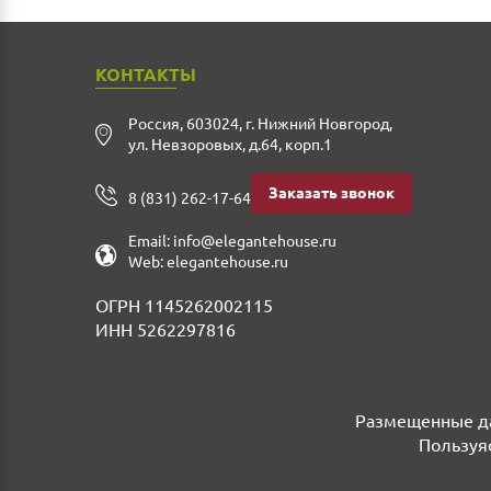
КОНТАКТЫ
Россия
,
603024
,
г. Нижний Новгород
,
ул. Невзоровых, д.64, корп.1
Заказать звонок
8 (831) 262-17-64
Email:
info@elegantehouse.ru
Web:
elegantehouse.ru
ОГРН 1145262002115
ИНН 5262297816
Размещенные да
Пользуяс