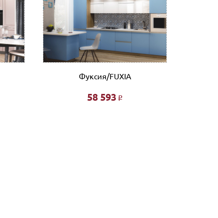
нному счету.
ловые линии. Оплата услуг транспортной
Фуксия/FUXIA
58 593
Р
фта 200 руб/этаж.
ированной- 3% от стоимости заказа.