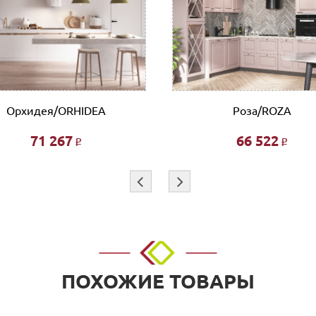
 организации, заполнив платежное поручение согласно получе
л.Тимирязева д.15, Офис: ул. Невзоровых, д.64, корп.1)
т
ботаем такими транспортными компаниями как: ПЭК, СДЭК, Де
Орхидея/ORHIDEA
Роза/ROZA
71 267
66 522
Р
Р
 этажа при наличии исправного лифта 400 руб., подъем без ли
и при совершении заказа в интернет магазине и является фикс
⇦
⇨
я индивидуально.
покупок!!!
ПОХОЖИЕ ТОВАРЫ