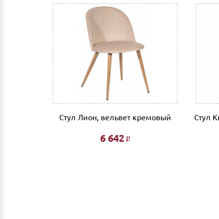
Стул Лион, вельвет кремовый
Стул К
6 642
Р