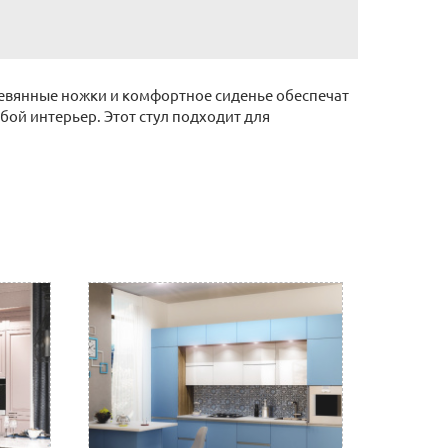
еревянные ножки и комфортное сиденье обеспечат
бой интерьер. Этот стул подходит для
ронную почту (почта сайта)
 отделении банка, либо через Ваш интернет или
нному счету.