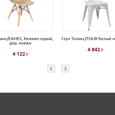
Еамс/EAMES, бежево-серый,
Стул Толикс/TOLIX белый 
дер. ножки
4 842
Р
4 122
Р
⇦
⇨