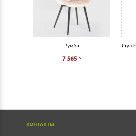
ской базе
Румба
Стул 
7 565
Р
КОНТАКТЫ