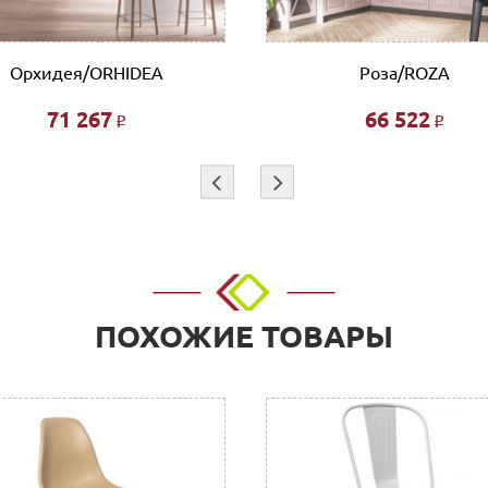
т
ботаем такими транспортными компаниями как: ПЭК, СДЭК, Де
Орхидея/ORHIDEA
Роза/ROZA
71 267
66 522
Р
Р
 этажа при наличии исправного лифта 400 руб., подъем без ли
и при совершении заказа в интернет магазине и является фикс
⇦
⇨
я индивидуально.
покупок!!!
ПОХОЖИЕ ТОВАРЫ