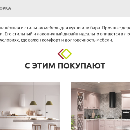
БОРКА
о надёжная и стильная мебель для кухни или бара. Прочные д
и. Его стильный и лаконичный дизайн идеально впишется в лю
условиях, где важен комфорт и долговечность мебели.
о адресу: г. Нижний Новгород, ул. Невзоровых, д.64, корп.1.
С ЭТИМ ПОКУПАЮТ
 расчетный счет. Для физических и юридических лиц.
нии покупки в Корзине на сайте или прислать их нам на элект
с необходимыми реквизитами, который можно оплатить в любом
 организации, заполнив платежное поручение согласно получе
л.Тимирязева д.15, Офис: ул. Невзоровых, д.64, корп.1)