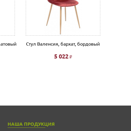
матовый
Стул Валенсия, бархат, бордовый
Стул Т
5 022
Р
НАША ПРОДУКЦИЯ