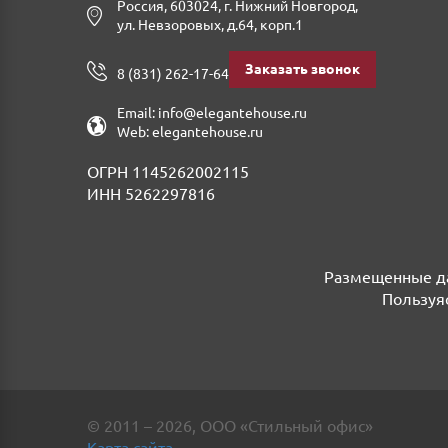
Россия
,
603024
,
г. Нижний Новгород
,
ул. Невзоровых, д.64, корп.1
Заказать звонок
8 (831) 262-17-64
Email:
info@elegantehouse.ru
Web:
elegantehouse.ru
ОГРН 1145262002115
ИНН 5262297816
Размещенные да
Пользуяс
©
2011
– 2026
,
ООО «Стильный офис»