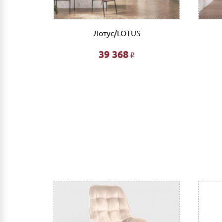
Доставка до адреса: Индивидуальный расче
До транспортной компании: 700 руб. Мы ра
компании за счет Покупателя.
Лотус/LOTUS
Выгрузка и сборка
39 368
Р
Подъем мебели до первого этажа или любого
Сборка мебели рассчитывается автоматическ
Дата доставки, выгрузки и сборки обговариваетс
Ждем Вас в нашем салоне и желаем Вам приятных 