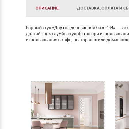
ОПИСАНИЕ
ДОСТАВКА, ОПЛАТА И С
Барный стул «Друз на деревянной базе 444» — эт
долгий срок службы и удобство при использовани
использования в кафе, ресторанах или домашних 
Оплата
Наличным и безналичным расчетом в салоне п
Оплата по счету: Безналичным переводом на
Сбербанк Онлайн.
Как оплатить:
Вы можете заполнить реквизиты при оформле
После этого Вы получите счет для оплаты 
мобильный банк, выполнив перевод на счет
Доставка
Самовывоз из г.Нижнего Новгорода. (Склад: у