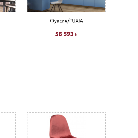
ловые линии. Оплата услуг транспортной
Фуксия/FUXIA
58 593
Р
фта 200 руб/этаж.
ированной- 3% от стоимости заказа.