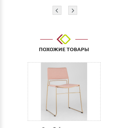
Доставка
⇦
⇨
Самовывоз из г.Нижнего Новгорода. (Склад:
ул.Тимирязева д.15, Офис: ул. Невзоровых, д.64,
корп.1)
Доставка до адреса: Индивидуальный расчет
До транспортной компании: 700 руб. Мы работаем
такими транспортными компаниями как: ПЭК, СДЭК,
ПОХОЖИЕ ТОВАРЫ
Деловые линии. Оплата услуг транспортной
компании за счет Покупателя.
Выгрузка и сборка
Подъем мебели до первого этажа или любого этажа
при наличии исправного лифта 400 руб., подъем без
лифта 200 руб/этаж.
Сборка мебели рассчитывается автоматически при
совершении заказа в интернет магазине и является
фиксированной- 3% от стоимости заказа.
Дата доставки, выгрузки и сборки обговаривается
индивидуально.