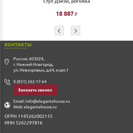
Стул Дэйзи, рогожка
Ждем Вас в нашем салоне и желаем Вам приятных
покупок!!!
18 887
Р
⇦
⇨
КОНТАКТЫ
Россия
,
603024
,
г. Нижний Новгород
,
ул. Невзоровых, д.64, корп.1
8 (831) 262-17-64
Заказать звонок
Email:
info@elegantehouse.ru
Web:
elegantehouse.ru
ОГРН 1145262002115
ИНН 5262297816