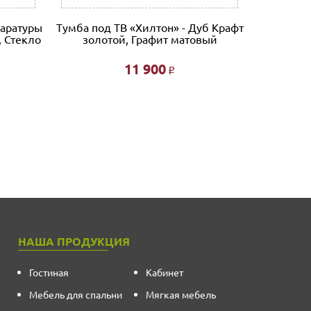
паратуры
Тумба под ТВ «Хилтон» - Дуб Крафт
Тумба для
, Стекло
золотой, Графит матовый
«Порт
Беллун
11 900
Р
НАША ПРОДУКЦИЯ
Гостиная
Кабинет
Мебель для спальни
Мягкая мебель