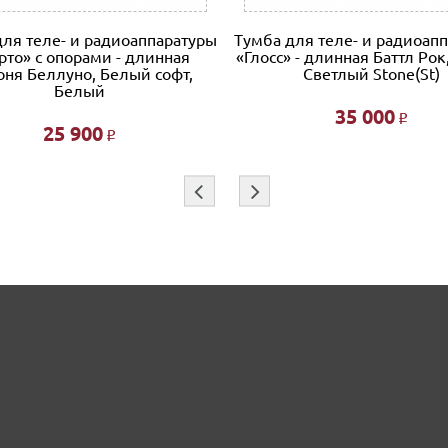
для теле- и радиоаппаратуры
Тумба для теле- и радиоап
рто» с опорами - длинная
«Глосс» - длинная Баттл Рок
ня Беллуно, Белый софт,
Светлый Stone(St)
Белый
35 000
Р
25 900
Р
⇦
⇨