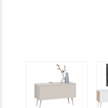
Дата доставки, выгрузки и сборки обговариваетс
Ждем Вас в нашем салоне и желаем Вам приятных 