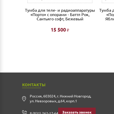
лодия
Тумба для теле- и радиоаппаратуры
Тумба 
«Порто» с опорами - Баттл Рок,
«По
Сантьяго софт, Бежевый
Ябло
15 500
Р
КОНТАКТЫ
Россия
,
603024
,
г. Нижний Новгород
,
ул. Невзоровых, д.64, корп.1
Заказать звонок
8 (831) 262-17-64